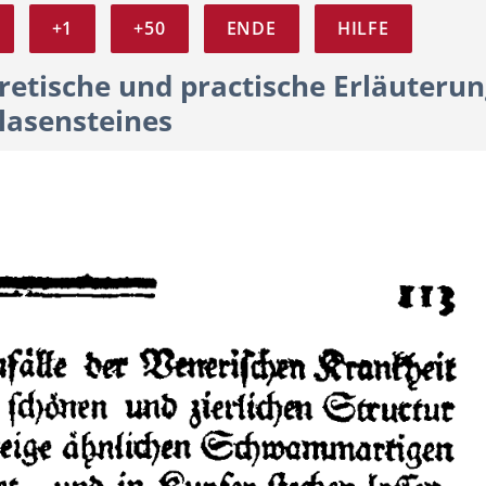
+1
+50
ENDE
HILFE
retische und practische Erläuterun
lasensteines