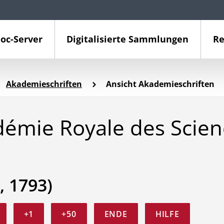
oc-Server
Digitalisierte Sammlungen
Re
Akademieschriften
Ansicht Akademieschriften
démie Royale des Scien
, 1793)
+1
+50
ENDE
HILFE