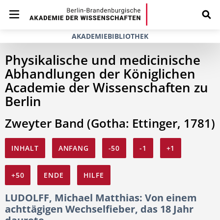
AKADEMIEBIBLIOTHEK
Physikalische und medicinische
Abhandlungen der Königlichen
Academie der Wissenschaften zu
Berlin
Zweyter Band (Gotha: Ettinger, 1781)
INHALT
ANFANG
-50
-1
+1
+50
ENDE
HILFE
LUDOLFF, Michael Matthias: Von einem
achttägigen Wechselfieber, das 18 Jahr