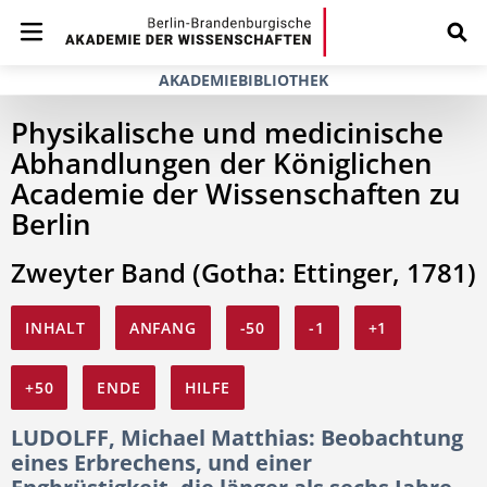
AKADEMIEBIBLIOTHEK
Physikalische und medicinische
Abhandlungen der Königlichen
Academie der Wissenschaften zu
Berlin
Zweyter Band (Gotha: Ettinger, 1781)
INHALT
ANFANG
-50
-1
+1
+50
ENDE
HILFE
LUDOLFF, Michael Matthias: Beobachtung
eines Erbrechens, und einer