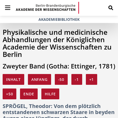
AKADEMIEBIBLIOTHEK
Physikalische und medicinische
Abhandlungen der Königlichen
Academie der Wissenschaften zu
Berlin
Zweyter Band (Gotha: Ettinger, 1781)
INHALT
ANFANG
-50
-1
+1
+50
ENDE
HILFE
SPRÖGEL, Theodor: Von dem plötzlich
entstandenen schwarzen Staare in beyden