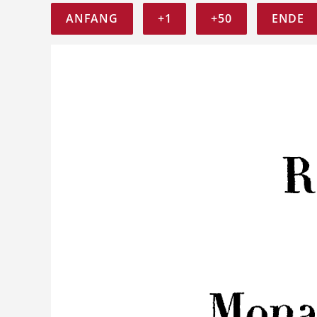
ANFANG
+1
+50
ENDE