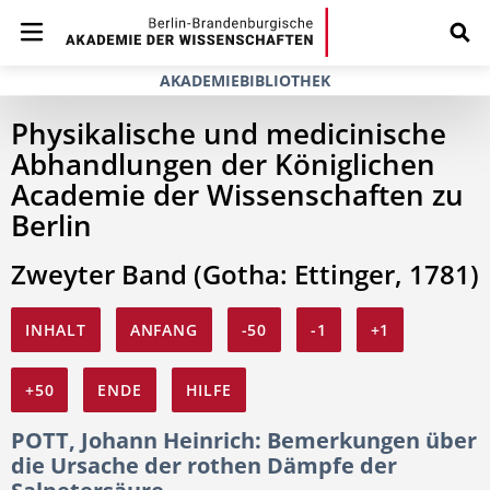
AKADEMIEBIBLIOTHEK
Physikalische und medicinische
Abhandlungen der Königlichen
Academie der Wissenschaften zu
Berlin
Zweyter Band (Gotha: Ettinger, 1781)
INHALT
ANFANG
-50
-1
+1
+50
ENDE
HILFE
POTT, Johann Heinrich: Bemerkungen über
die Ursache der rothen Dämpfe der