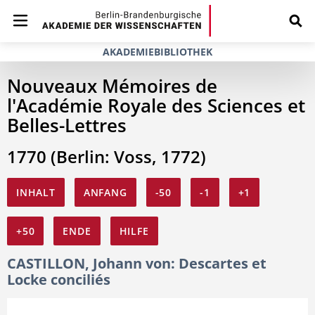
AKADEMIEBIBLIOTHEK
Nouveaux Mémoires de
l'Académie Royale des Sciences et
Belles-Lettres
1770 (Berlin: Voss, 1772)
INHALT
ANFANG
-50
-1
+1
+50
ENDE
HILFE
CASTILLON, Johann von: Descartes et
Locke conciliés