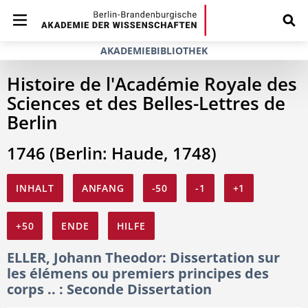
AKADEMIEBIBLIOTHEK
Histoire de l'Académie Royale des
Sciences et des Belles-Lettres de
Berlin
1746 (Berlin: Haude, 1748)
INHALT
ANFANG
-50
-1
+1
+50
ENDE
HILFE
ELLER, Johann Theodor: Dissertation sur
les élémens ou premiers principes des
corps .. : Seconde Dissertation