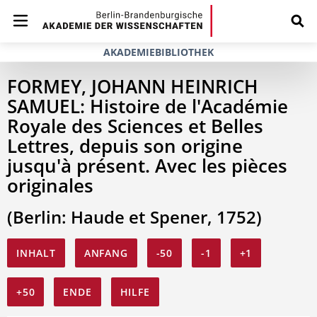
AKADEMIEBIBLIOTHEK
FORMEY, JOHANN HEINRICH
SAMUEL: Histoire de l'Académie
Royale des Sciences et Belles
Lettres, depuis son origine
jusqu'à présent. Avec les pièces
originales
(Berlin: Haude et Spener, 1752)
INHALT
ANFANG
-50
-1
+1
+50
ENDE
HILFE