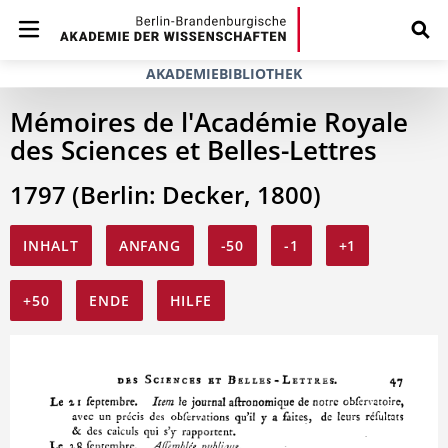
AKADEMIEBIBLIOTHEK
Mémoires de l'Académie Royale
des Sciences et Belles-Lettres
1797 (Berlin: Decker, 1800)
INHALT
ANFANG
-50
-1
+1
+50
ENDE
HILFE