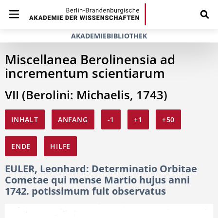
AKADEMIEBIBLIOTHEK
Miscellanea Berolinensia ad
incrementum scientiarum
VII (Berolini: Michaelis, 1743)
INHALT
ANFANG
-1
+1
+50
ENDE
HILFE
EULER, Leonhard: Determinatio Orbitae
Cometae qui mense Martio hujus anni
1742. potissimum fuit observatus