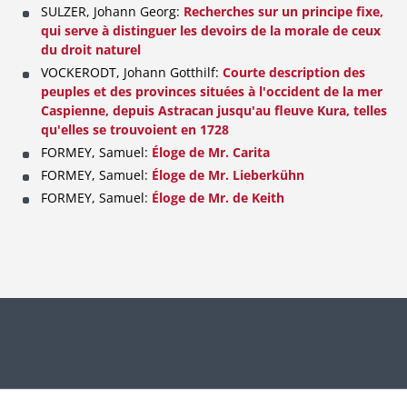
SULZER, Johann Georg:
Recherches sur un principe fixe,
qui serve à distinguer les devoirs de la morale de ceux
du droit naturel
VOCKERODT, Johann Gotthilf:
Courte description des
peuples et des provinces situées à l'occident de la mer
Caspienne, depuis Astracan jusqu'au fleuve Kura, telles
qu'elles se trouvoient en 1728
FORMEY, Samuel:
Éloge de Mr. Carita
FORMEY, Samuel:
Éloge de Mr. Lieberkühn
FORMEY, Samuel:
Éloge de Mr. de Keith