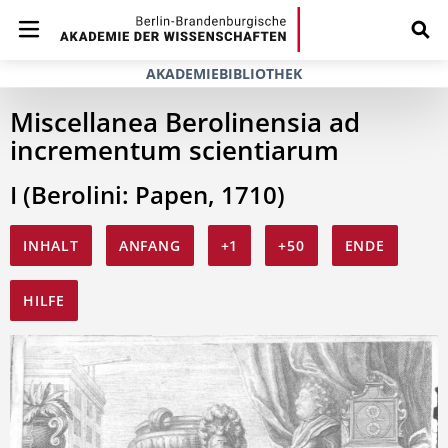
AKADEMIEBIBLIOTHEK
Miscellanea Berolinensia ad
incrementum scientiarum
I (Berolini: Papen, 1710)
INHALT
ANFANG
+1
+50
ENDE
HILFE