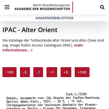
AKADEMIEBIBLIOTHEK
IPAC - Alter Orient
Die Kataloge der Teilbestände
Alter Orient
und
Altes China
sind
sog. Image Public Access Catalogues (IPAC).
mehr
Informationen...
-100
-5
-1
+1
+5
+100