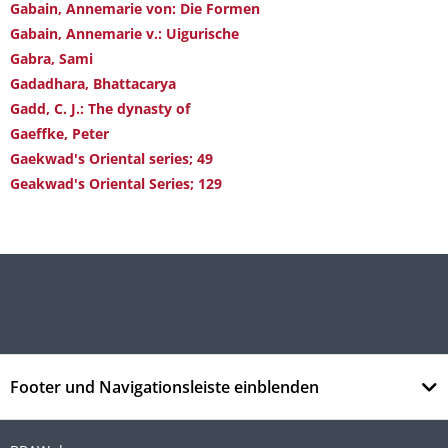
Gabain, Annemarie von: Die Formen
Gabain, Annemarie v.: Uigurische
Gabra, Sami
Gadadhara, Bhattacarya
Gadd, C. J.: The dynasty of
Gaeffke, Peter
Gaekwad's Oriental series; 49
Geakwad's Oriental Series; 129
Footer und Navigationsleiste einblenden