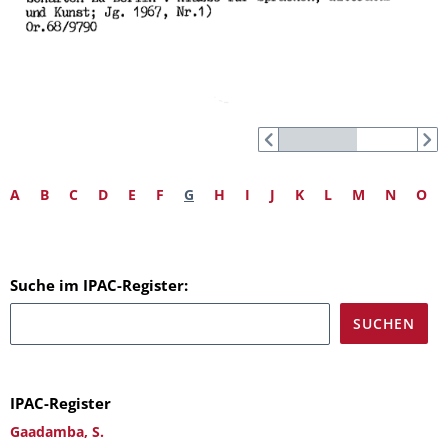
A
B
C
D
E
F
G
H
I
J
K
L
M
N
O
Suche im IPAC-Register:
IPAC-Register
Gaadamba, S.