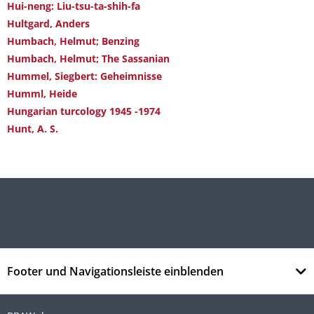
Hui-neng: Liu-tsu-ta-shih-fa
Hultgard, Anders
Humbach, Helmut; Benzing
Humbach, Helmut; The Sassanian
Hummel, Siegbert: Geheimnisse
Humml, Heide
Hungarian turcology 1945 -1974
Hunt, A. S.
Footer und Navigationsleiste einblenden