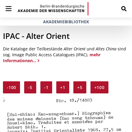
AKADEMIEBIBLIOTHEK
IPAC - Alter Orient
Die Kataloge der Teilbestände
Alter Orient
und
Altes China
sind
sog. Image Public Access Catalogues (IPAC).
mehr
Informationen...
-100
-5
-1
+1
+5
+100