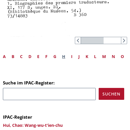
A
B
C
D
E
F
G
H
I
J
K
L
M
N
O
Suche im IPAC-Register:
IPAC-Register
Hui, Chao: Wang-wu-t'ien-chu