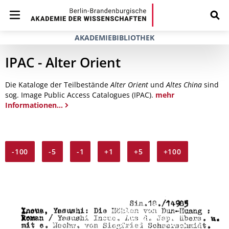
AKADEMIEBIBLIOTHEK
IPAC - Alter Orient
Die Kataloge der Teilbestände
Alter Orient
und
Altes China
sind
sog. Image Public Access Catalogues (IPAC).
mehr
Informationen...
-100
-5
-1
+1
+5
+100