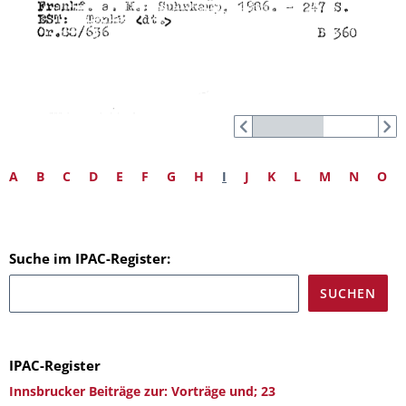
A
B
C
D
E
F
G
H
I
J
K
L
M
N
O
Suche im IPAC-Register:
IPAC-Register
Innsbrucker Beiträge zur: Vorträge und; 23