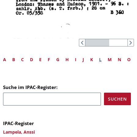
A
B
C
D
E
F
G
H
I
J
K
L
M
N
O
Suche im IPAC-Register:
IPAC-Register
Lampela, Anssi