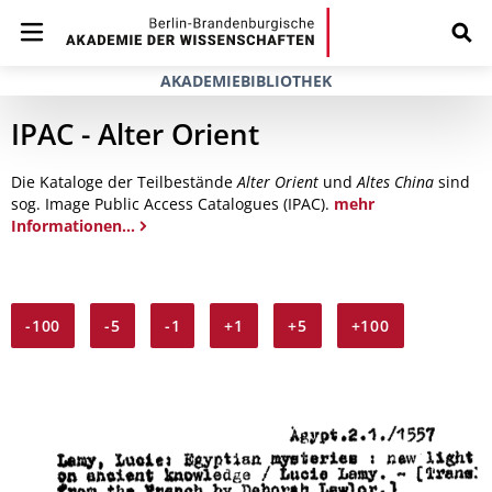
AKADEMIEBIBLIOTHEK
IPAC - Alter Orient
Die Kataloge der Teilbestände
Alter Orient
und
Altes China
sind
sog. Image Public Access Catalogues (IPAC).
mehr
Informationen...
-100
-5
-1
+1
+5
+100