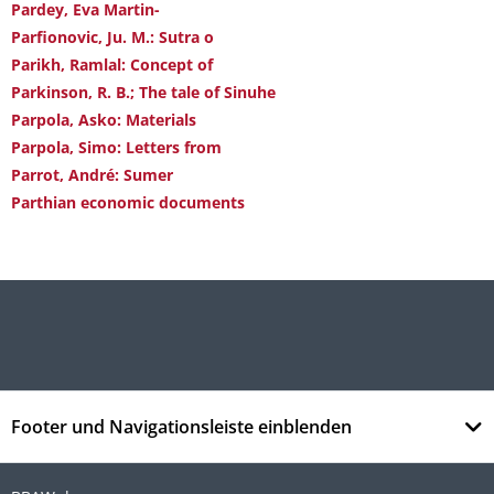
Pardey, Eva Martin-
Parfionovic, Ju. M.: Sutra o
Parikh, Ramlal: Concept of
Parkinson, R. B.; The tale of Sinuhe
Parpola, Asko: Materials
Parpola, Simo: Letters from
Parrot, André: Sumer
Parthian economic documents
Footer und Navigationsleiste einblenden