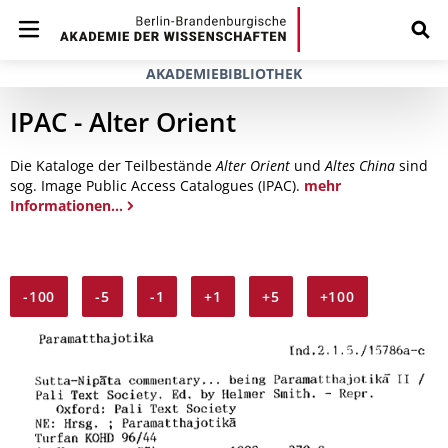
AKADEMIEBIBLIOTHEK
IPAC - Alter Orient
Die Kataloge der Teilbestände
Alter Orient
und
Altes China
sind
sog. Image Public Access Catalogues (IPAC).
mehr
Informationen...
-100
-5
-1
+1
+5
+100