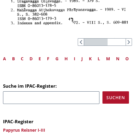
A
B
C
D
E
F
G
H
I
J
K
L
M
N
O
Suche im IPAC-Register:
IPAC-Register
Papyrus Reisner I-III