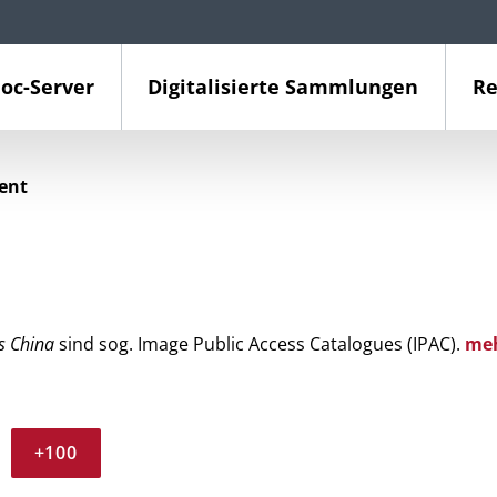
oc-Server
Digitalisierte Sammlungen
Re
ient
s China
sind sog. Image Public Access Catalogues (IPAC).
me
+100