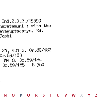
N
O
P
Q
R
S
T
U
V
W
X
Y
Z