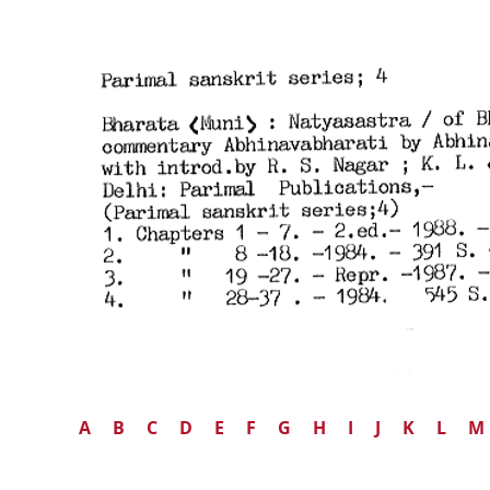
A
B
C
D
E
F
G
H
I
J
K
L
M