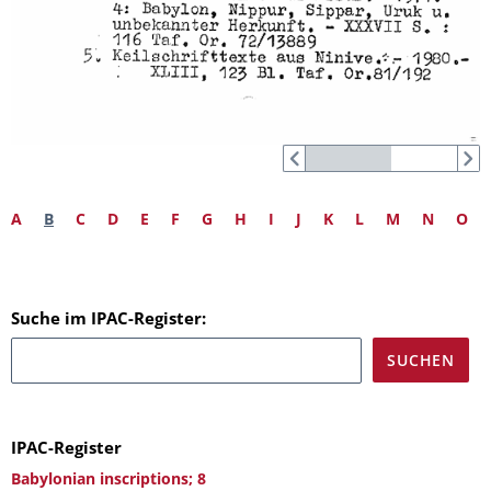
A
B
C
D
E
F
G
H
I
J
K
L
M
N
O
Suche im IPAC-Register:
IPAC-Register
Babylonian inscriptions; 8