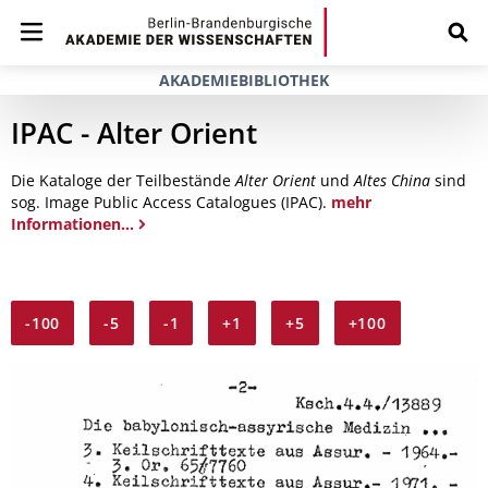
AKADEMIEBIBLIOTHEK
IPAC - Alter Orient
Die Kataloge der Teilbestände
Alter Orient
und
Altes China
sind
sog. Image Public Access Catalogues (IPAC).
mehr
Informationen...
-100
-5
-1
+1
+5
+100