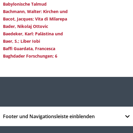
Babylonische Talmud
Bachmann, Walter: Kirchen und
Bacot, Jacques; Vita di Milarepa
Bader, Nikolaj Ottovic
Baedeker, Karl: Palästina und
Baer, S.; Liber Iobi
Baffi Guardata, Francesca
Baghdader Forschungen; 6
Footer und Navigationsleiste einblenden