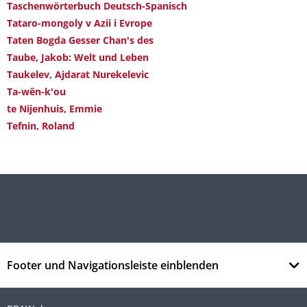
Taschenwörterbuch Deutsch-Spanisch
Tataro-mongoly v Azii i Evrope
Taten Bogda Gesser Chan's des
Taube, Jakob: Welt und Leben
Taukelev, Ajdarat Nurekelevic
Ta-wên-k'ou
te Nijenhuis, Emmie
Tefnin, Roland
Footer und Navigationsleiste einblenden