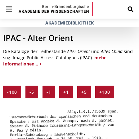
AKADEMIEBIBLIOTHEK
IPAC - Alter Orient
Die Kataloge der Teilbestände
Alter Orient
und
Altes China
sind
sog. Image Public Access Catalogues (IPAC).
mehr
Informationen...
-100
-5
-1
+1
+5
+100