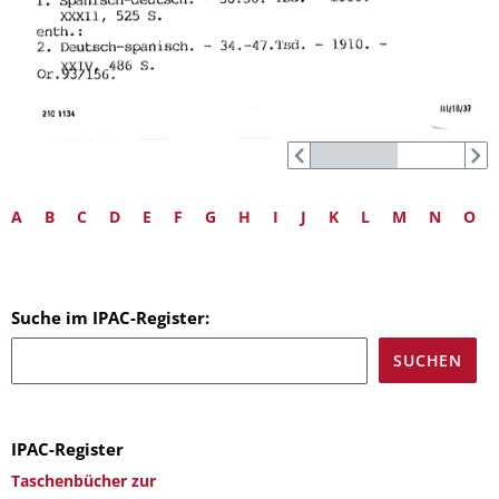
A
B
C
D
E
F
G
H
I
J
K
L
M
N
O
Suche im IPAC-Register:
IPAC-Register
Taschenbücher zur