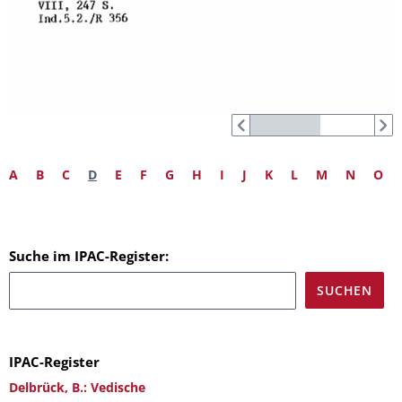
A
B
C
D
E
F
G
H
I
J
K
L
M
N
O
Suche im IPAC-Register:
IPAC-Register
Delbrück, B.: Vedische