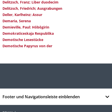
Delitzsch, Franz; Liber duodecim
Delitzsch, Friedrich; Ausgrabungen
Deller, Karlheinz: Assur
Demaria, Serena
Demieville, Paul: Hôbôgirin
Demokraticeskaja Respublika
Demotische Lesestücke
Demotische Papyrus von der
Footer und Navigationsleiste einblenden