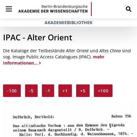
AKADEMIEBIBLIOTHEK
IPAC - Alter Orient
Die Kataloge der Teilbestände
Alter Orient
und
Altes China
sind
sog. Image Public Access Catalogues (IPAC).
mehr
Informationen...
-100
-5
-1
+1
+5
+100