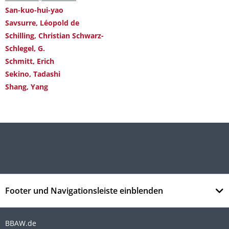
San-kuo-hui-yao
Savsurre, Léopold de
Schilling, Christian Schwarz-
Schlegel, G.
Schmitt, Erich
Sekino, Tadashi
Shang, Yang
Footer und Navigationsleiste einblenden
BBAW.de