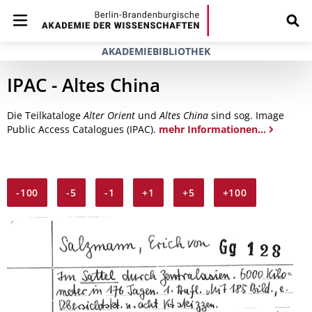
AKADEMIEBIBLIOTHEK
IPAC - Altes China
Die Teilkataloge
Alter Orient
und
Altes China
sind sog. Image
Public Access Catalogues (IPAC).
mehr Informationen...
-100
-5
-1
+1
+5
+100