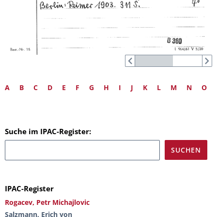
A
B
C
D
E
F
G
H
I
J
K
L
M
N
O
Suche im IPAC-Register:
IPAC-Register
Rogacev, Petr Michajlovic
Salzmann, Erich von