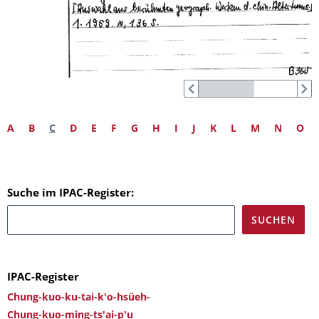
A
B
C
D
E
F
G
H
I
J
K
L
M
N
O
Suche im IPAC-Register:
IPAC-Register
Chung-kuo-ku-tai-k'o-hsüeh-
Chung-kuo-ming-ts'ai-p'u