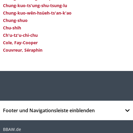
Chung-kuo-ts'ung-shu-tsung-lu
Chung-kuo-wên-hsüeh-ts'an-k'ao
Chung-shuo
Chu-shih
Ch'u-tz'u-chi-chu
Cole, Fay-Cooper
Couvreur, Séraphin
Footer und Navigationsleiste einblenden
BBAW.de