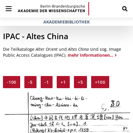
AKADEMIEBIBLIOTHEK
IPAC - Altes China
Die Teilkataloge
Alter Orient
und
Altes China
sind sog. Image
Public Access Catalogues (IPAC).
mehr Informationen...
-100
-5
-1
+1
+5
+100