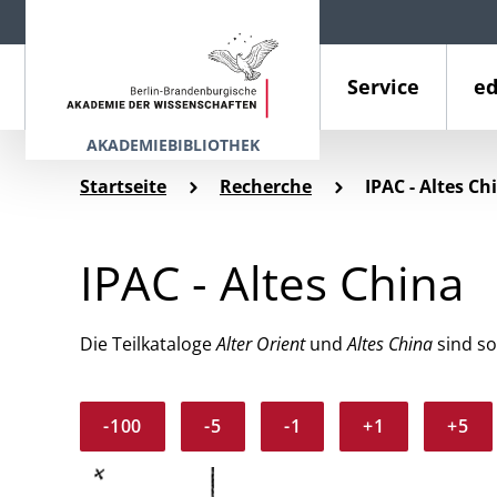
Service
ed
AKADEMIEBIBLIOTHEK
Startseite
Recherche
IPAC - Altes Ch
IPAC - Altes China
Die Teilkataloge
Alter Orient
und
Altes China
sind so
-100
-5
-1
+1
+5