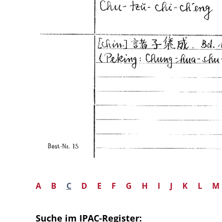
A
B
C
D
E
F
G
H
I
J
K
L
M
Suche im IPAC-Register: