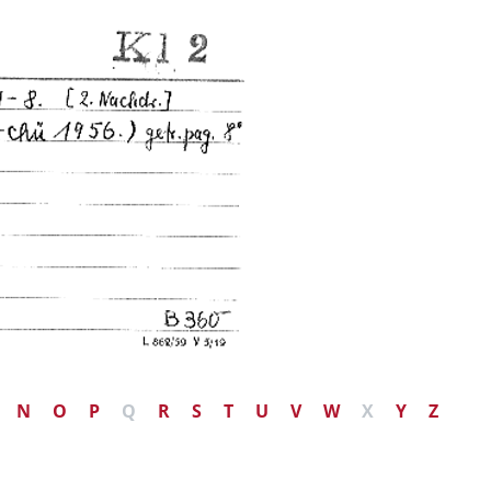
N
O
P
Q
R
S
T
U
V
W
X
Y
Z