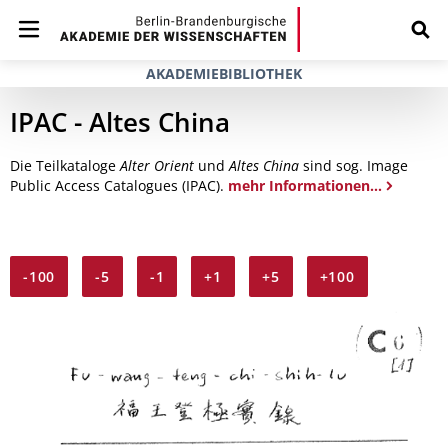
AKADEMIEBIBLIOTHEK
IPAC - Altes China
Die Teilkataloge
Alter Orient
und
Altes China
sind sog. Image
Public Access Catalogues (IPAC).
mehr Informationen...
-100
-5
-1
+1
+5
+100