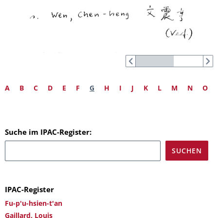
A
B
C
D
E
F
G
H
I
J
K
L
M
N
O
Suche im IPAC-Register:
IPAC-Register
Fu-p'u-hsien-t'an
Gaillard, Louis