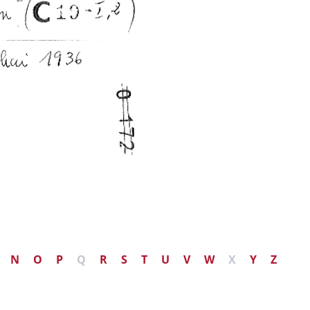
N
O
P
Q
R
S
T
U
V
W
X
Y
Z