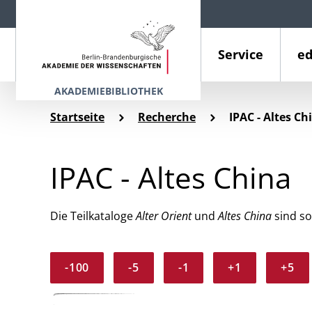
Service
ed
AKADEMIEBIBLIOTHEK
Startseite
Recherche
IPAC - Altes Ch
IPAC - Altes China
Die Teilkataloge
Alter Orient
und
Altes China
sind so
-100
-5
-1
+1
+5