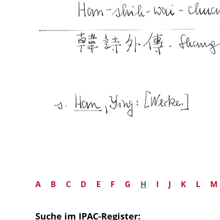
A
B
C
D
E
F
G
H
I
J
K
L
M
Suche im IPAC-Register: