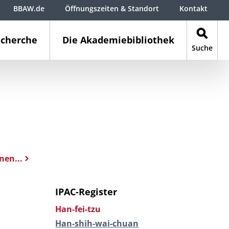
BBAW.de
Öffnungszeiten & Standort
Kontakt
cherche
Die Akademiebibliothek
Suche
nen...
IPAC-Register
Han-fei-tzu
Han-shih-wai-chuan