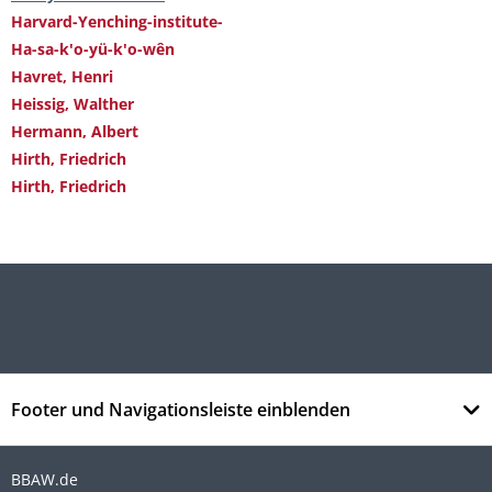
Harvard-Yenching-institute-
Ha-sa-k'o-yü-k'o-wên
Havret, Henri
Heissig, Walther
Hermann, Albert
Hirth, Friedrich
Hirth, Friedrich
Footer und Navigationsleiste einblenden
BBAW.de