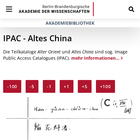
AKADEMIEBIBLIOTHEK
IPAC - Altes China
Die Teilkataloge
Alter Orient
und
Altes China
sind sog. Image
Public Access Catalogues (IPAC).
mehr Informationen...
-100
-5
-1
+1
+5
+100