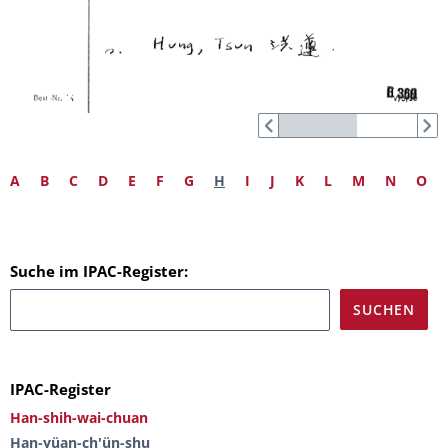
A
B
C
D
E
F
G
H
I
J
K
L
M
N
O
Suche im IPAC-Register:
IPAC-Register
Han-shih-wai-chuan
Han-yüan-ch'ün-shu