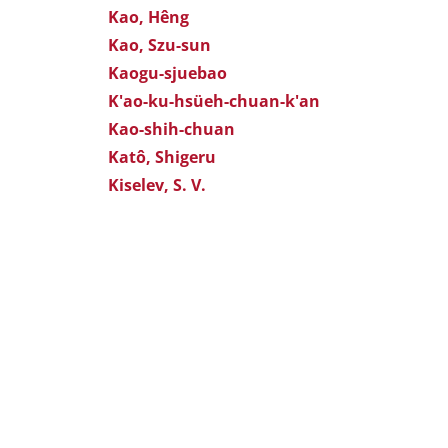
Kao, Hêng
Kao, Szu-sun
Kaogu-sjuebao
K'ao-ku-hsüeh-chuan-k'an
Kao-shih-chuan
Katô, Shigeru
Kiselev, S. V.