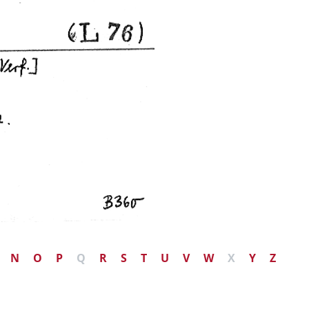
N
O
P
Q
R
S
T
U
V
W
X
Y
Z