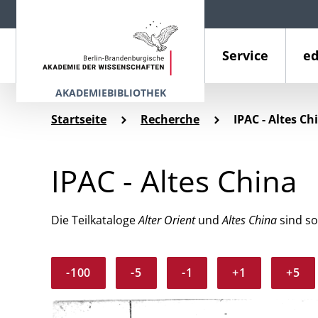
Service
ed
AKADEMIEBIBLIOTHEK
Startseite
Recherche
IPAC - Altes Ch
IPAC - Altes China
Die Teilkataloge
Alter Orient
und
Altes China
sind so
-100
-5
-1
+1
+5