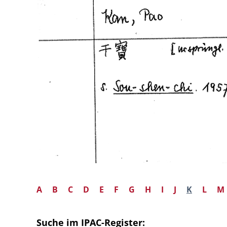
A
B
C
D
E
F
G
H
I
J
K
L
M
Suche im IPAC-Register: