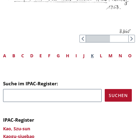
A
B
C
D
E
F
G
H
I
J
K
L
M
N
O
Suche im IPAC-Register:
IPAC-Register
Kao, Szu-sun
Kaogu-sjuebao