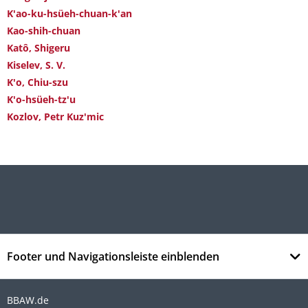
K'ao-ku-hsüeh-chuan-k'an
Kao-shih-chuan
Katô, Shigeru
Kiselev, S. V.
K'o, Chiu-szu
K'o-hsüeh-tz'u
Kozlov, Petr Kuz'mic
Footer und Navigationsleiste einblenden
BBAW.de