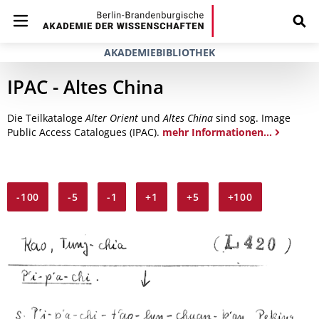
AKADEMIEBIBLIOTHEK
IPAC - Altes China
Die Teilkataloge
Alter Orient
und
Altes China
sind sog. Image
Public Access Catalogues (IPAC).
mehr Informationen...
-100
-5
-1
+1
+5
+100