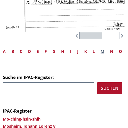
A
B
C
D
E
F
G
H
I
J
K
L
M
N
O
Suche im IPAC-Register:
IPAC-Register
Mo-ching-hsin-shih
Mosheim, Johann Lorenz v.