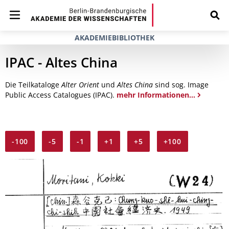
AKADEMIEBIBLIOTHEK
IPAC - Altes China
Die Teilkataloge
Alter Orient
und
Altes China
sind sog. Image
Public Access Catalogues (IPAC).
mehr Informationen...
-100
-5
-1
+1
+5
+100