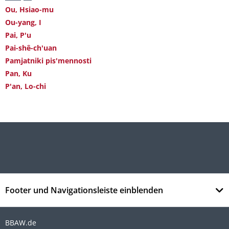
Ou, Hsiao-mu
Ou-yang, I
Pai, P'u
Pai-shê-ch'uan
Pamjatniki pis'mennosti
Pan, Ku
P'an, Lo-chi
Footer und Navigationsleiste einblenden
BBAW.de