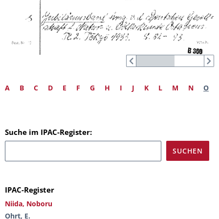
A
B
C
D
E
F
G
H
I
J
K
L
M
N
O
Suche im IPAC-Register:
IPAC-Register
Niida, Noboru
Ohrt, E.