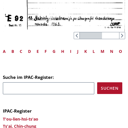
A
B
C
D
E
F
G
H
I
J
K
L
M
N
O
Suche im IPAC-Register:
IPAC-Register
T'ou-lien-hsi-ts'ao
Ts'ai, Chin-chung