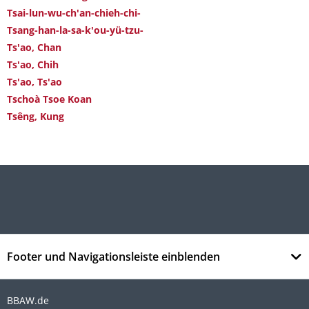
Tsai-lun-wu-ch'an-chieh-chi-
Tsang-han-la-sa-k'ou-yü-tzu-
Ts'ao, Chan
Ts'ao, Chih
Ts'ao, Ts'ao
Tschoà Tsoe Koan
Tsêng, Kung
Footer und Navigationsleiste einblenden
BBAW.de