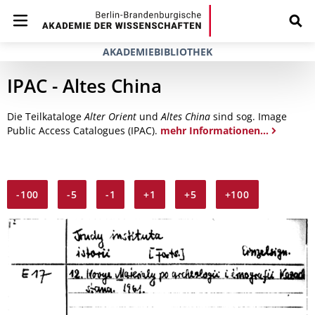
AKADEMIEBIBLIOTHEK
IPAC - Altes China
Die Teilkataloge
Alter Orient
und
Altes China
sind sog. Image
Public Access Catalogues (IPAC).
mehr Informationen...
-100
-5
-1
+1
+5
+100