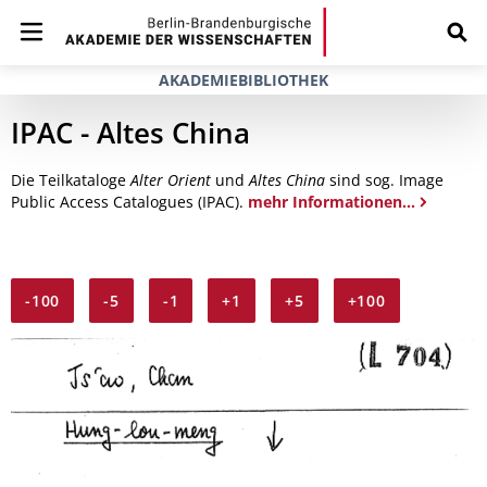
AKADEMIEBIBLIOTHEK
IPAC - Altes China
Die Teilkataloge
Alter Orient
und
Altes China
sind sog. Image
Public Access Catalogues (IPAC).
mehr Informationen...
-100
-5
-1
+1
+5
+100