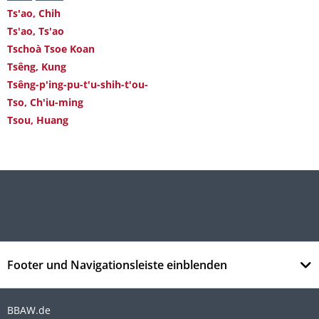
Ts'ao, Chih
Ts'ao, Ts'ao
Tschoà Tsoe Koan
Tsêng, Kung
Tsêng-p'ing-pu-t'u-shih-t'ou-
Tso, Ch'iu-ming
Tsou, Huang
Footer und Navigationsleiste einblenden
BBAW.de