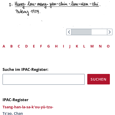
A
B
C
D
E
F
G
H
I
J
K
L
M
N
O
Suche im IPAC-Register:
IPAC-Register
Tsang-han-la-sa-k'ou-yü-tzu-
Ts'ao, Chan