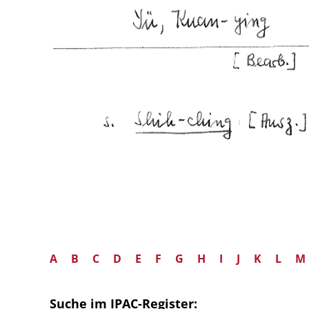
A
B
C
D
E
F
G
H
I
J
K
L
M
Suche im IPAC-Register: