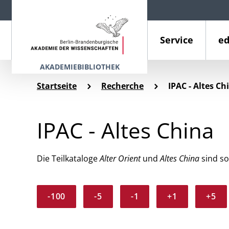
Service
ed
AKADEMIEBIBLIOTHEK
Startseite
Recherche
IPAC - Altes Ch
IPAC - Altes China
Die Teilkataloge
Alter Orient
und
Altes China
sind so
-100
-5
-1
+1
+5