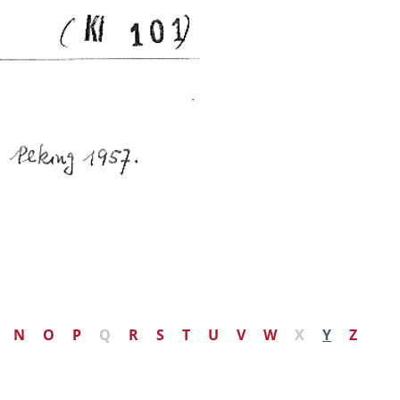
N
O
P
Q
R
S
T
U
V
W
X
Y
Z