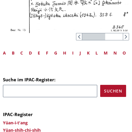
A
B
C
D
E
F
G
H
I
J
K
L
M
N
O
Suche im IPAC-Register:
IPAC-Register
Yüan-i-t'ang
Yüan-shih-chi-shih