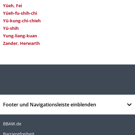
Yüeh, Fei
Yüeh-fu-shih-chi
Yü-kung-chi-chieh
Yü-shih
Yung-liang-kuan
Zander, Herwarth
Footer und Navigationsleiste einblenden
BBAW.de
Barrierefreiheit