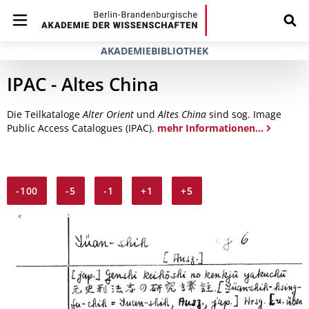
AKADEMIEBIBLIOTHEK
IPAC - Altes China
Die Teilkataloge
Alter Orient
und
Altes China
sind sog. Image
Public Access Catalogues (IPAC).
mehr Informationen...
-100
-5
-1
+1
+5