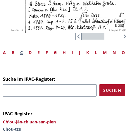
A
B
C
D
E
F
G
H
I
J
K
L
M
N
O
Suche im IPAC-Register:
IPAC-Register
Ch'ou-jên-ch'uan-san-pien
Chou-tzu