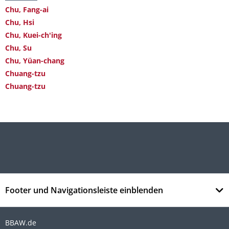
Chu, Fang-ai
Chu, Hsi
Chu, Kuei-ch'ing
Chu, Su
Chu, Yüan-chang
Chuang-tzu
Chuang-tzu
Footer und Navigationsleiste einblenden
BBAW.de