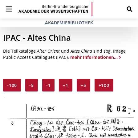
AKADEMIEBIBLIOTHEK
IPAC - Altes China
Die Teilkataloge
Alter Orient
und
Altes China
sind sog. Image
Public Access Catalogues (IPAC).
mehr Informationen...
-100
-5
-1
+1
+5
+100