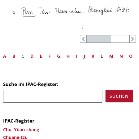
A
B
C
D
E
F
G
H
I
J
K
L
M
N
O
Suche im IPAC-Register:
IPAC-Register
Chu, Yüan-chang
Chuang-tzu