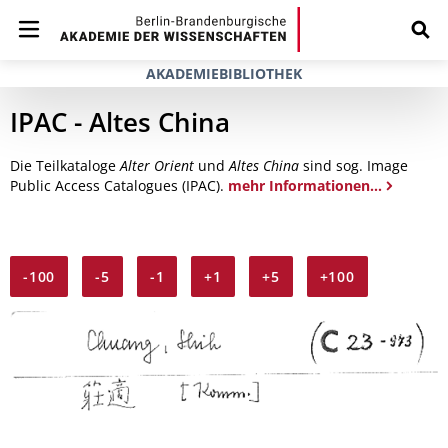
AKADEMIEBIBLIOTHEK
IPAC - Altes China
Die Teilkataloge
Alter Orient
und
Altes China
sind sog. Image
Public Access Catalogues (IPAC).
mehr Informationen...
-100
-5
-1
+1
+5
+100