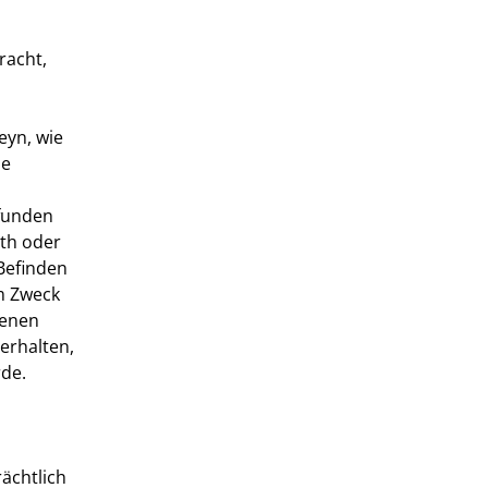
racht,
eyn, wie
he
efunden
ath oder
Befinden
m Zweck
denen
erhalten,
rde.
ächtlich