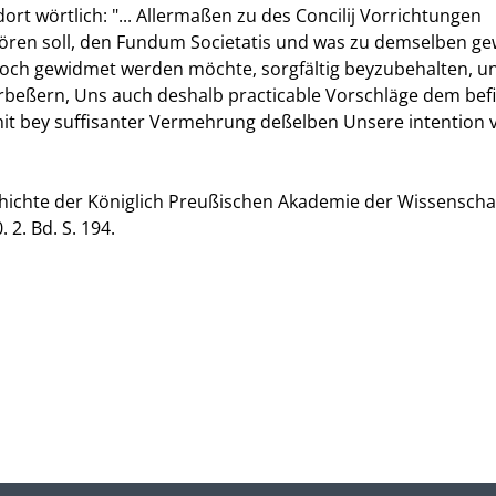
ort wörtlich: "... Allermaßen zu des Concilij Vorrichtungen
ören soll, den Fundum Societatis und was zu demselben g
g noch gewidmet werden möchte, sorgfältig beyzubehalten, u
erbeßern, Uns auch deshalb practicable Vorschläge dem bef
it bey suffisanter Vermehrung deßelben Unsere intention v
hichte der Königlich Preußischen Akademie der Wissenscha
. 2. Bd. S. 194.