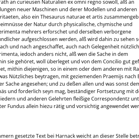
ath an curieusen Naturalien ex omni regno sowoll, alß an
ndungen neuer Maschinen und derer Modellen und anderen
itaeten, also ein Thesaurus naturae et artis zusammengeb
heimnüsse der Natur durch physicalische, chymische und
rimenta mehrers erforschet und derselben verborgene
ndlicher aufgeschlossen werden, alß wird dahin zu sehen s
nach und nach angeschaffet, auch nach Gelegenheit nützlic
imenta, iedoch anders nicht, alß wen die Sache in dem
in sie gehöret, woll überleget und von dem Concilio gut g
et, mithin diejenigen, so in einem oder dem anderen mit R
twas Nützliches beytragen, mit geziemenden Praemijs nach 
der Sache angesehen; und zu deßen allen und was sonst de
mäs und forderlich seyn mag, beständiger Fortsetzung mit 
liedern und anderen Gelehrten fleißige Correspondentz unt
er Fundus allein hiezu rätig und vorsichtig angewendet we
mern gesetzte Text bei Harnack weicht an dieser Stelle betr