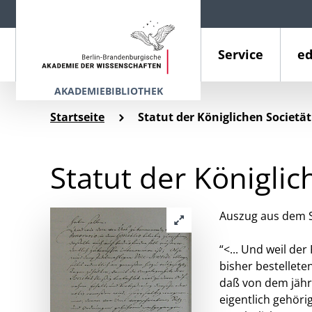
Service
ed
AKADEMIEBIBLIOTHEK
Startseite
Statut der Königlichen Societä
Statut der Königli
Auszug aus dem St
“<... Und weil de
bisher bestellet
daß von dem jähr
eigentlich gehör