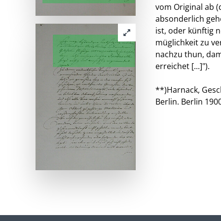
vom Original ab (d
absonderlich geh
ist, oder künfti
müglichkeit zu v
nachzu thun, dam
erreichet [...]").
**)Harnack, Gesc
Berlin. Berlin 1900