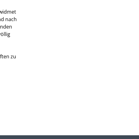
ewidmet
nd nach
inden
öllig
ften zu