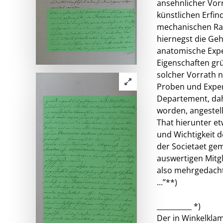
ansehnlicher Vorr
künstlichen Erfi
mechanischen Rar
hiernegst die Ge
anatomische Expe
Eigenschaften grü
solcher Vorrath 
Proben und Exper
Departement, dah
worden, angestell
That hierunter e
und Wichtigkeit 
der Societaet ge
auswertigen Mitg
also mehrgedacht
...”**)
__________ *)
Der in Winkelklam