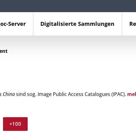
oc-Server
Digitalisierte Sammlungen
Re
ient
s China
sind sog. Image Public Access Catalogues (IPAC).
me
+100