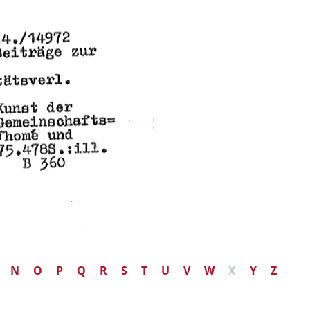
N
O
P
Q
R
S
T
U
V
W
X
Y
Z