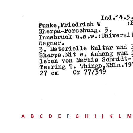
A
B
C
D
E
F
G
H
I
J
K
L
M