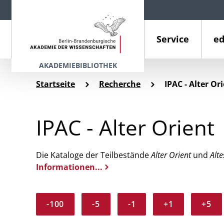
Service
ed
AKADEMIEBIBLIOTHEK
Startseite
Recherche
IPAC - Alter Or
IPAC - Alter Orient
Die Kataloge der Teilbestände
Alter Orient
und
Alte
Informationen...
-100
-5
-1
+1
+5