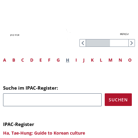
A
B
C
D
E
F
G
H
I
J
K
L
M
N
O
Suche im IPAC-Register:
IPAC-Register
Ha, Tae-Hung: Guide to Korean culture