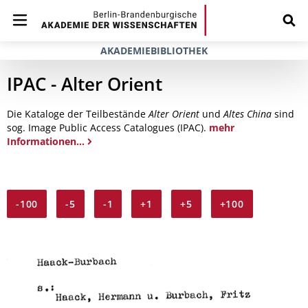
AKADEMIEBIBLIOTHEK
IPAC - Alter Orient
Die Kataloge der Teilbestände
Alter Orient
und
Altes China
sind
sog. Image Public Access Catalogues (IPAC).
mehr
Informationen...
-100
-5
-1
+1
+5
+100