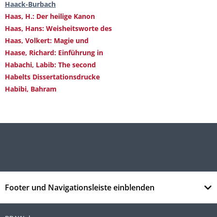
Haack-Burbach
Haas, H.: Der heilige Kanon
Haas, Hans: Weisheitsworte des
Haas, Volkert: Magie und
Haase, Richard: Einführung in
Habachi, Labib: The second
Habelts Dissertationsdrucke
Habibi, Bahram
Footer und Navigationsleiste einblenden