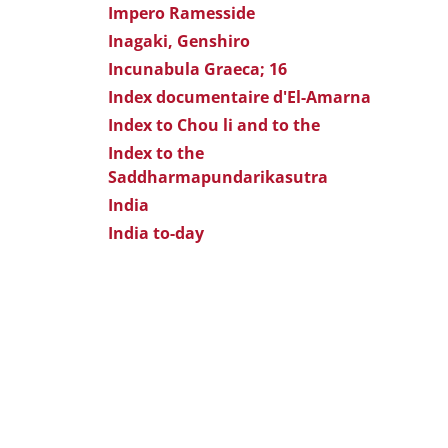
Impero Ramesside
Inagaki, Genshiro
Incunabula Graeca; 16
Index documentaire d'El-Amarna
Index to Chou li and to the
Index to the
Saddharmapundarikasutra
India
India to-day