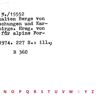
N
O
P
Q
R
S
T
U
V
W
X
Y
Z