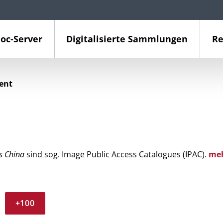
oc-Server
Digitalisierte Sammlungen
Re
ient
s China
sind sog. Image Public Access Catalogues (IPAC).
me
+100