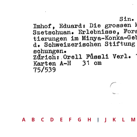
A
B
C
D
E
F
G
H
I
J
K
L
M