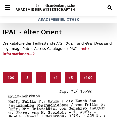
AKADEMIEBIBLIOTHEK
IPAC - Alter Orient
Die Kataloge der Teilbestände
Alter Orient
und
Altes China
sind
sog. Image Public Access Catalogues (IPAC).
mehr
Informationen...
-100
-5
-1
+1
+5
+100