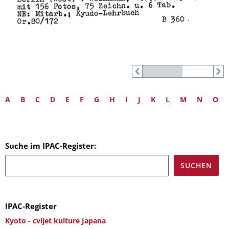
A
B
C
D
E
F
G
H
I
J
K
L
M
N
O
Suche im IPAC-Register:
IPAC-Register
Kyoto - cvijet kulture Japana