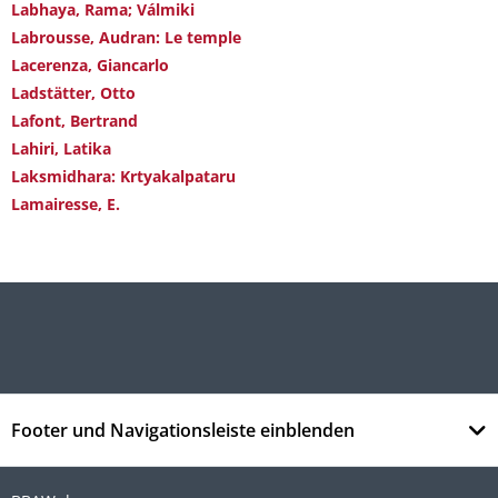
Labhaya, Rama; Válmiki
Labrousse, Audran: Le temple
Lacerenza, Giancarlo
Ladstätter, Otto
Lafont, Bertrand
Lahiri, Latika
Laksmidhara: Krtyakalpataru
Lamairesse, E.
Footer und Navigationsleiste einblenden