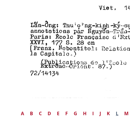
A
B
C
D
E
F
G
H
I
J
K
L
M