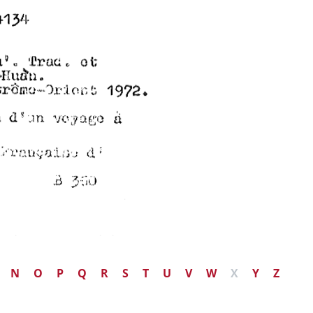
N
O
P
Q
R
S
T
U
V
W
X
Y
Z