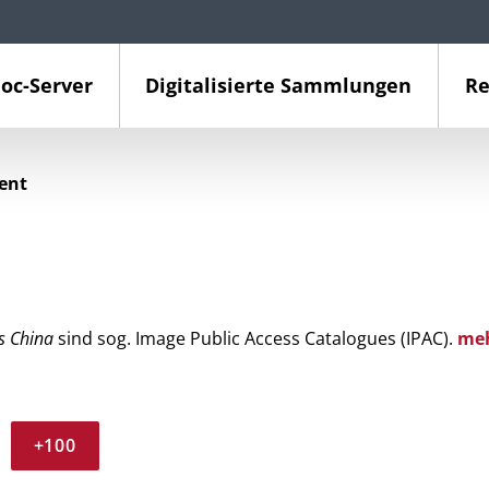
oc-Server
Digitalisierte Sammlungen
Re
ient
s China
sind sog. Image Public Access Catalogues (IPAC).
me
+100