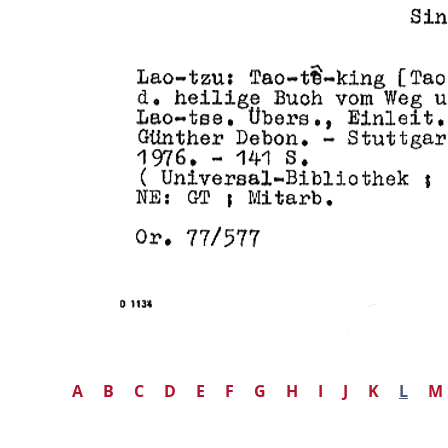
A
B
C
D
E
F
G
H
I
J
K
L
M