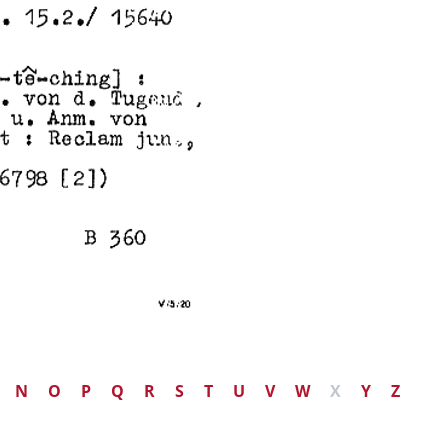
N
O
P
Q
R
S
T
U
V
W
X
Y
Z