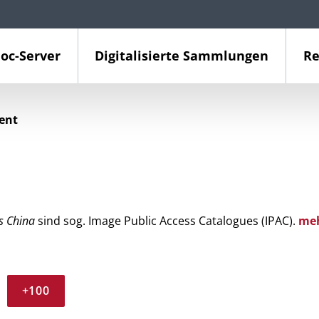
oc-Server
Digitalisierte Sammlungen
Re
ient
s China
sind sog. Image Public Access Catalogues (IPAC).
me
+100