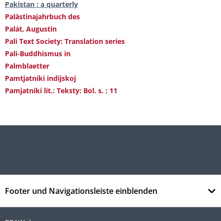
Pakistan : a quarterly
Palästinajahrbuch des
Palát, Augustin
Pali Text Society: Translation series
Pali-Buddhismus in
Palmblaetter
Pamtjatniki indijskoj
Pamjatniki lit.: Teksty: Bol. s. ; 11
Footer und Navigationsleiste einblenden