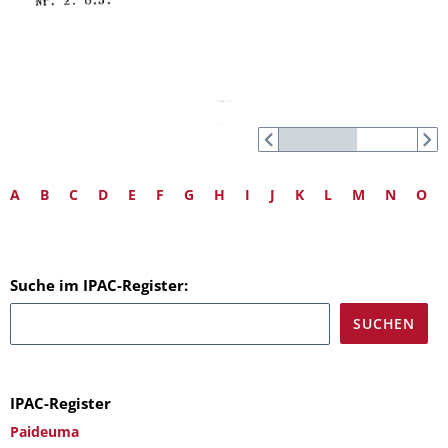
A
B
C
D
E
F
G
H
I
J
K
L
M
N
O
Suche im IPAC-Register:
IPAC-Register
Paideuma