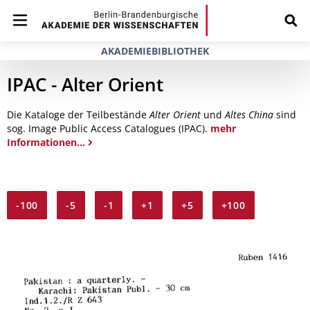
AKADEMIEBIBLIOTHEK
IPAC - Alter Orient
Die Kataloge der Teilbestände
Alter Orient
und
Altes China
sind
sog. Image Public Access Catalogues (IPAC).
mehr
Informationen...
-100
-5
-1
+1
+5
+100