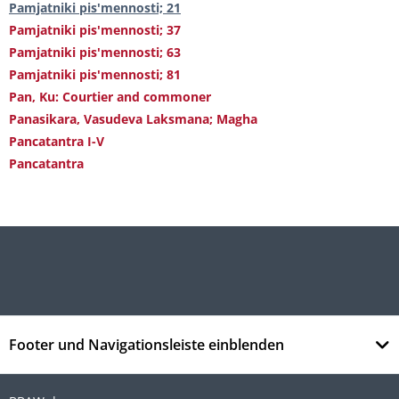
Pamjatniki pis'mennosti; 21
Pamjatniki pis'mennosti; 37
Pamjatniki pis'mennosti; 63
Pamjatniki pis'mennosti; 81
Pan, Ku: Courtier and commoner
Panasikara, Vasudeva Laksmana; Magha
Pancatantra I-V
Pancatantra
Footer und Navigationsleiste einblenden