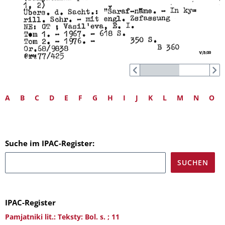
A
B
C
D
E
F
G
H
I
J
K
L
M
N
O
Suche im IPAC-Register:
IPAC-Register
Pamjatniki lit.: Teksty: Bol. s. ; 11