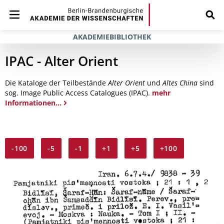
AKADEMIEBIBLIOTHEK
IPAC - Alter Orient
Die Kataloge der Teilbestände
Alter Orient
und
Altes China
sind
sog. Image Public Access Catalogues (IPAC).
mehr
Informationen...
-100
-5
-1
+1
+5
+100