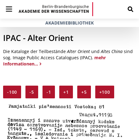
AKADEMIEBIBLIOTHEK
IPAC - Alter Orient
Die Kataloge der Teilbestände
Alter Orient
und
Altes China
sind
sog. Image Public Access Catalogues (IPAC).
mehr
Informationen...
-100
-5
-1
+1
+5
+100