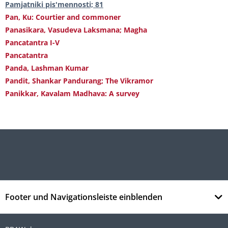
Pamjatniki pis'mennosti; 81
Pan, Ku: Courtier and commoner
Panasikara, Vasudeva Laksmana; Magha
Pancatantra I-V
Pancatantra
Panda, Lashman Kumar
Pandit, Shankar Pandurang; The Vikramor
Panikkar, Kavalam Madhava: A survey
Footer und Navigationsleiste einblenden