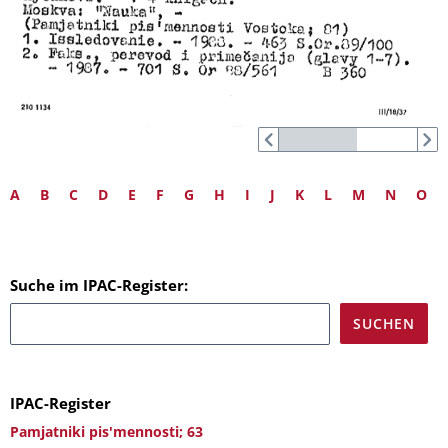
A
B
C
D
E
F
G
H
I
J
K
L
M
N
O
Suche im IPAC-Register:
IPAC-Register
Pamjatniki pis'mennosti; 63