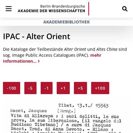
AKADEMIEBIBLIOTHEK
IPAC - Alter Orient
Die Kataloge der Teilbestände
Alter Orient
und
Altes China
sind
sog. Image Public Access Catalogues (IPAC).
mehr
Informationen...
-100
-5
-1
+1
+5
+100