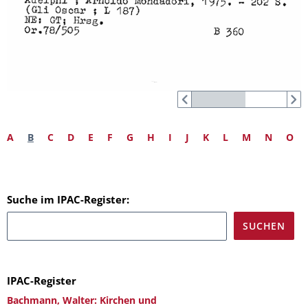
A
B
C
D
E
F
G
H
I
J
K
L
M
N
O
Suche im IPAC-Register:
IPAC-Register
Bachmann, Walter: Kirchen und