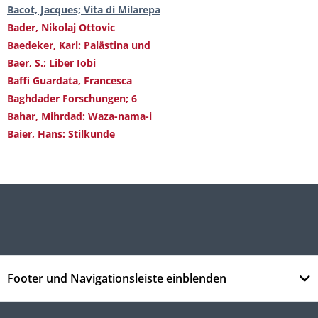
Bacot, Jacques; Vita di Milarepa
Bader, Nikolaj Ottovic
Baedeker, Karl: Palästina und
Baer, S.; Liber Iobi
Baffi Guardata, Francesca
Baghdader Forschungen; 6
Bahar, Mihrdad: Waza-nama-i
Baier, Hans: Stilkunde
Footer und Navigationsleiste einblenden